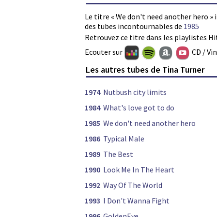
Le titre « We don't need another hero » 
des tubes incontournables de
1985
Retrouvez ce titre dans les playlistes Hi
Ecouter sur
CD / Vi
Les autres tubes de Tina Turner
1974
Nutbush city limits
1984
What's love got to do
1985
We don't need another hero
1986
Typical Male
1989
The Best
1990
Look Me In The Heart
1992
Way Of The World
1993
I Don't Wanna Fight
1996
GoldenEye