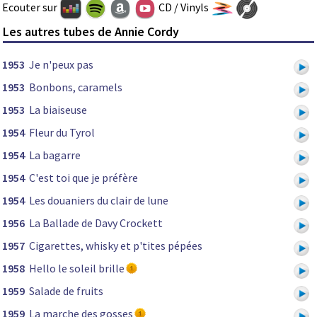
Ecouter sur
CD / Vinyls
Les autres tubes de Annie Cordy
1953
Je n'peux pas
1953
Bonbons, caramels
1953
La biaiseuse
1954
Fleur du Tyrol
1954
La bagarre
1954
C'est toi que je préfère
1954
Les douaniers du clair de lune
1956
La Ballade de Davy Crockett
1957
Cigarettes, whisky et p'tites pépées
1958
Hello le soleil brille
1959
Salade de fruits
1959
La marche des gosses