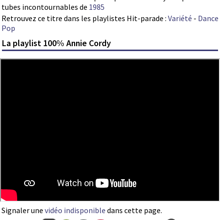
tubes incontournables de
1985
Retrouvez ce titre dans les playlistes Hit-parade :
Variété
-
Dance
Pop
La playlist 100% Annie Cordy
Signaler une
vidéo indisponible
dans cette page.