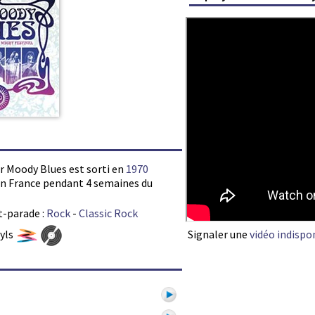
ar Moody Blues est sorti en
1970
s en France pendant 4 semaines du
t-parade :
Rock
-
Classic Rock
Signaler une
vidéo indispo
nyls