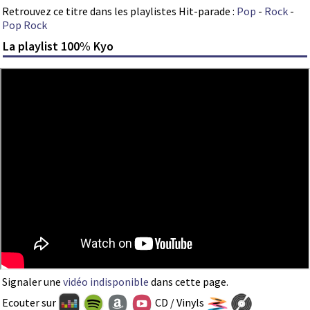
Retrouvez ce titre dans les playlistes Hit-parade :
Pop
-
Rock
-
Pop Rock
La playlist 100% Kyo
Signaler une
vidéo indisponible
dans cette page.
Ecouter sur
CD / Vinyls