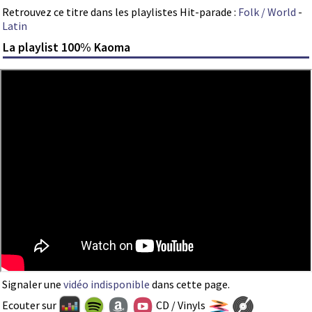
Retrouvez ce titre dans les playlistes Hit-parade :
Folk / World
-
Latin
La playlist 100% Kaoma
Signaler une
vidéo indisponible
dans cette page.
Ecouter sur
CD / Vinyls