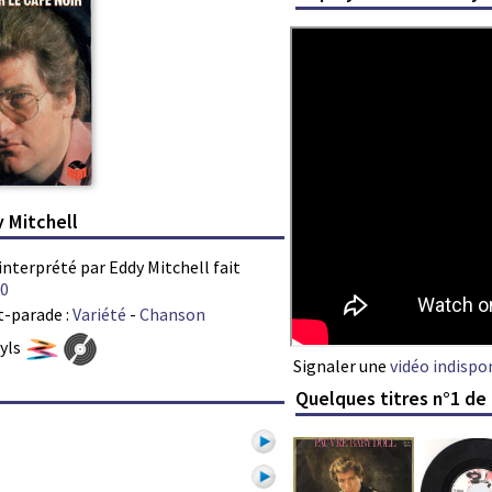
y Mitchell
 interprété par Eddy Mitchell fait
0
t-parade :
Variété
-
Chanson
nyls
Signaler une
vidéo indispo
Quelques titres n°1 de