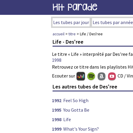
Hit Parade
Les tubes par jour
Les tubes par année
accueil
>
titre
> Life / Des'ree
Life - Des'ree
Le titre « Life » interprété par Des'ree 
1998
Retrouvez ce titre dans les playlistes Hi
Ecouter sur
CD / Vi
Les autres tubes de Des'ree
1992
Feel So High
1995
You Gotta Be
1998
Life
1999
What's Your Sign?