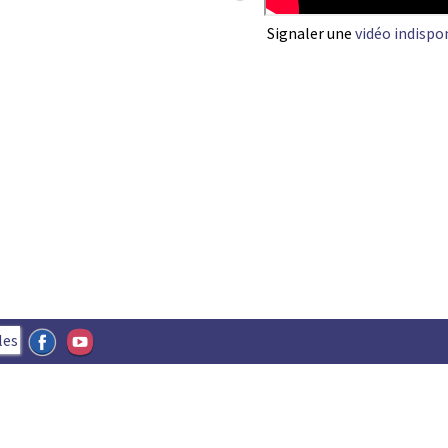
1
Signaler une
vidéo indispo
les