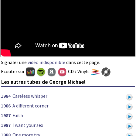
Signaler une
vidéo indisponible
dans cette page.
Ecouter sur
CD / Vinyls
Les autres tubes de George Michael
1984
Careless whisper
1986
A different corner
1987
Faith
1987
I want your sex
1988
One more try