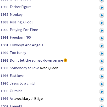
1988
Father Figure
1988
Monkey
1989
Kissing A Fool
1990
Praying For Time
1991
Freedom! '90
1991
Cowboys And Angels
1992
Too funky
1992
Don't let the sun go down on me
1993
Somebody to love
avec Queen
1996
Fastlove
1996
Jesus to a child
1998
Outside
1999
As
avec Mary J. Blige
2002
Freeek!