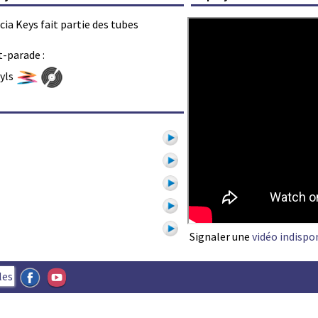
icia Keys fait partie des tubes
t-parade :
nyls
Signaler une
vidéo indispo
1
les