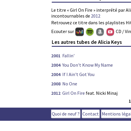
Le titre « Girl On Fire » interprété par Al
incontournables de
2012
Retrouvez ce titre dans les playlistes Hi
Ecouter sur
CD / Vi
Les autres tubes de Alicia Keys
2001
Fallin'
2004
You Don't Know My Name
2004
If I Ain't Got You
2008
No One
2012
Girl On Fire
feat. Nicki Minaj
Quoi de neuf ?
Contact
Mentions léga