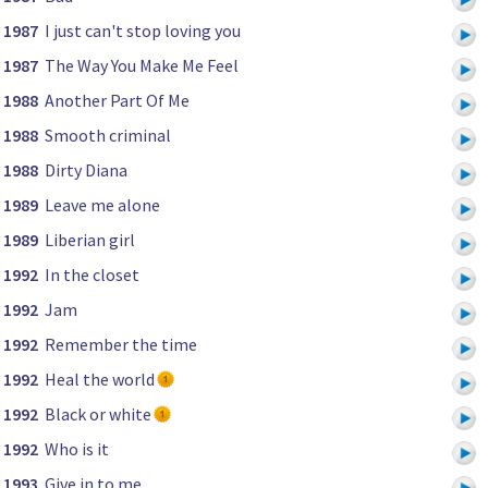
1987
I just can't stop loving you
1987
The Way You Make Me Feel
1988
Another Part Of Me
1988
Smooth criminal
1988
Dirty Diana
1989
Leave me alone
1989
Liberian girl
1992
In the closet
1992
Jam
1992
Remember the time
1992
Heal the world
1992
Black or white
1992
Who is it
1993
Give in to me