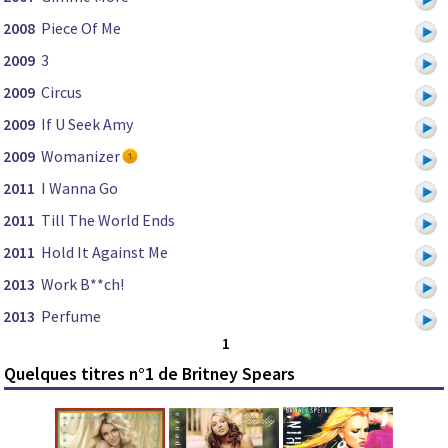
2008
Piece Of Me
2009
3
2009
Circus
2009
If U Seek Amy
2009
Womanizer
2011
I Wanna Go
2011
Till The World Ends
2011
Hold It Against Me
2013
Work B**ch!
2013
Perfume
1
Quelques titres n°1 de Britney Spears