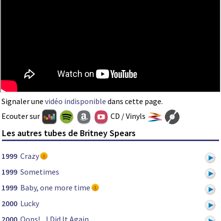
Signaler une
vidéo indisponible
dans cette page.
Ecouter sur
CD / Vinyls
Les autres tubes de Britney Spears
1999
Crazy
1999
Sometimes
1999
Baby, one more time
2000
Lucky
2000
Oops!... I Did It Again