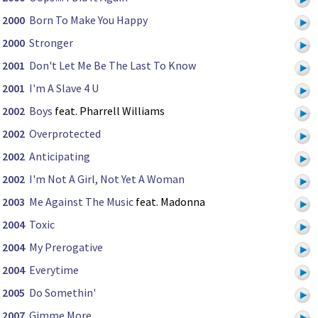
2000
Born To Make You Happy
2000
Stronger
2001
Don't Let Me Be The Last To Know
2001
I'm A Slave 4 U
2002
Boys
feat. Pharrell Williams
2002
Overprotected
2002
Anticipating
2002
I'm Not A Girl, Not Yet A Woman
2003
Me Against The Music
feat. Madonna
2004
Toxic
2004
My Prerogative
2004
Everytime
2005
Do Somethin'
2007
Gimme More