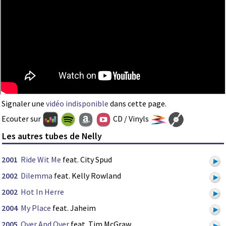
Signaler une
vidéo indisponible
dans cette page.
Ecouter sur
CD / Vinyls
Les autres tubes de Nelly
2001
Ride Wit Me
feat. City Spud
2002
Dilemma
feat. Kelly Rowland
2002
Hot In Herre
2004
My Place
feat. Jaheim
2005
Over And Over
feat. Tim McGraw