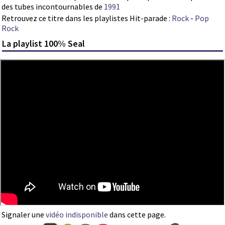
des tubes incontournables de
1991
Retrouvez ce titre dans les playlistes Hit-parade :
Rock
-
Pop
Rock
La playlist 100% Seal
Signaler une
vidéo indisponible
dans cette page.