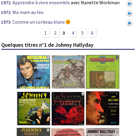
1972
Apprendre à vivre ensemble
avec Nanette Workman
1972
Ma main au feu
1973
Comme un corbeau blanc
1
2
3
4
5
6
Quelques titres n°1 de Johnny Hallyday