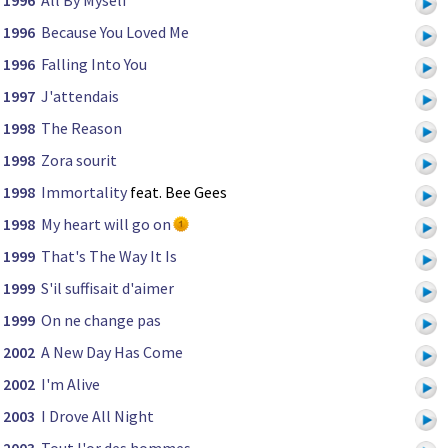
1996
All By Myself
1996
Because You Loved Me
1996
Falling Into You
1997
J'attendais
1998
The Reason
1998
Zora sourit
1998
Immortality
feat. Bee Gees
1998
My heart will go on
1999
That's The Way It Is
1999
S'il suffisait d'aimer
1999
On ne change pas
2002
A New Day Has Come
2002
I'm Alive
2003
I Drove All Night