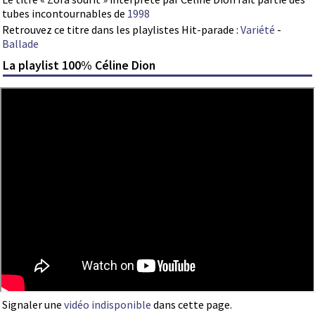
tubes incontournables de
1998
Retrouvez ce titre dans les playlistes Hit-parade :
Variété
-
Ballade
La playlist 100% Céline Dion
Signaler une
vidéo indisponible
dans cette page.