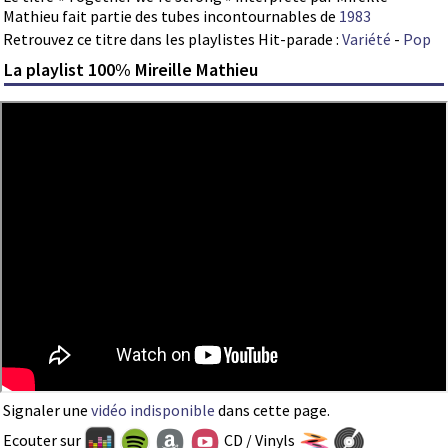
Mathieu fait partie des tubes incontournables de
1983
Retrouvez ce titre dans les playlistes Hit-parade :
Variété
-
Pop
La playlist 100% Mireille Mathieu
Signaler une
vidéo indisponible
dans cette page.
Ecouter sur
CD / Vinyls