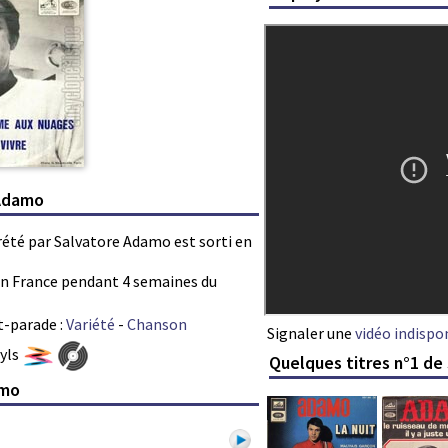
 Adamo
rété par Salvatore Adamo est sorti en
s en France pendant 4 semaines du
t-parade :
Variété
-
Chanson
Signaler une
vidéo indispo
nyls
Quelques titres n°1 d
amo