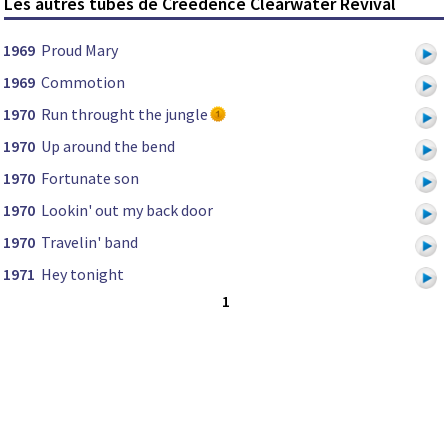
Les autres tubes de Creedence Clearwater Revival
1969
Proud Mary
1969
Commotion
1970
Run throught the jungle
1970
Up around the bend
1970
Fortunate son
1970
Lookin' out my back door
1970
Travelin' band
1971
Hey tonight
1