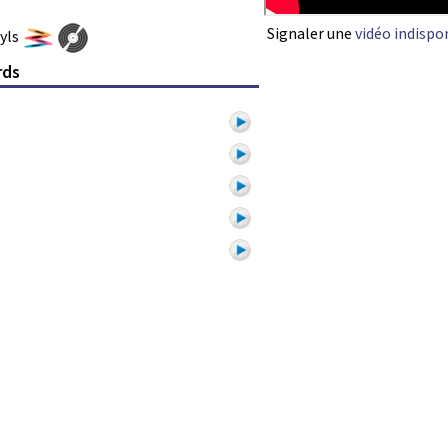
Signaler une
vidéo indispo
nyls
rds
1