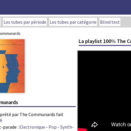
Les tubes par période
Les tubes par catégorie
Blind test
e Communards
La playlist 100% The 
mmunards
terprété par The Communards fait
6
t-parade :
Electronique
-
Pop
-
Synth-