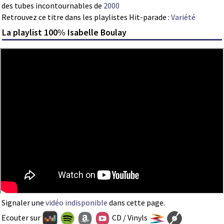
des tubes incontournables de
2000
Retrouvez ce titre dans les playlistes Hit-parade :
Variété
La playlist 100% Isabelle Boulay
Signaler une
vidéo indisponible
dans cette page.
Ecouter sur
CD / Vinyls