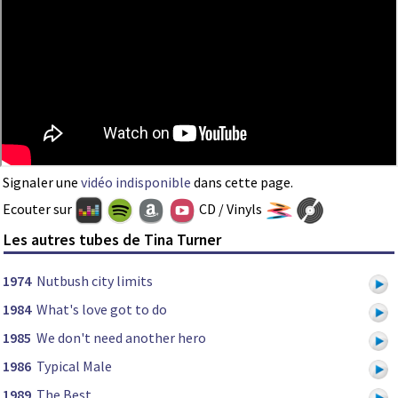
Signaler une
vidéo indisponible
dans cette page.
Ecouter sur
CD / Vinyls
Les autres tubes de Tina Turner
1974
Nutbush city limits
1984
What's love got to do
1985
We don't need another hero
1986
Typical Male
1989
The Best