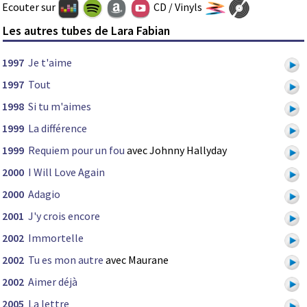
Ecouter sur
CD / Vinyls
Les autres tubes de Lara Fabian
1997
Je t'aime
1997
Tout
1998
Si tu m'aimes
1999
La différence
1999
Requiem pour un fou
avec Johnny Hallyday
2000
I Will Love Again
2000
Adagio
2001
J'y crois encore
2002
Immortelle
2002
Tu es mon autre
avec Maurane
2002
Aimer déjà
2005
La lettre