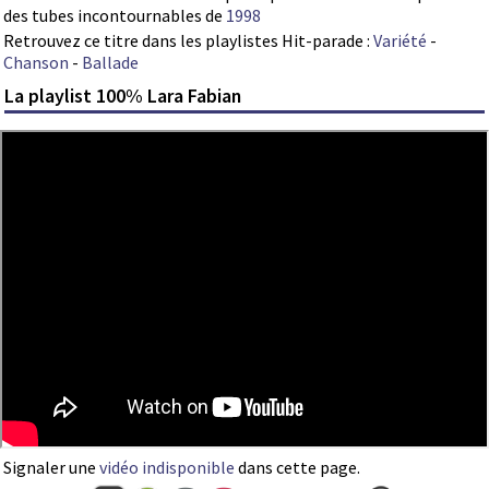
des tubes incontournables de
1998
Retrouvez ce titre dans les playlistes Hit-parade :
Variété
-
Chanson
-
Ballade
La playlist 100% Lara Fabian
Signaler une
vidéo indisponible
dans cette page.