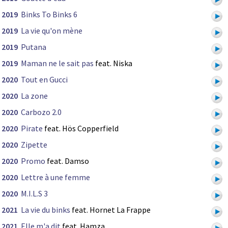
2019
Binks To Binks 6
2019
La vie qu'on mène
2019
Putana
2019
Maman ne le sait pas
feat. Niska
2020
Tout en Gucci
2020
La zone
2020
Carbozo 2.0
2020
Pirate
feat. Hös Copperfield
2020
Zipette
2020
Promo
feat. Damso
2020
Lettre à une femme
2020
M.I.L.S 3
2021
La vie du binks
feat. Hornet La Frappe
2021
Elle m'a dit
feat. Hamza