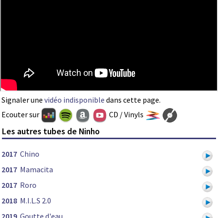
Signaler une
vidéo indisponible
dans cette page.
Ecouter sur
CD / Vinyls
Les autres tubes de Ninho
2017
Chino
2017
Mamacita
2017
Roro
2018
M.I.L.S 2.0
2019
Goutte d'eau