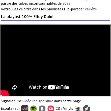
partie des tubes incontournables de
2022
Retrouvez ce titre dans les playlistes Hit-parade :
Variété
La playlist 100% Elley Duhé
Signaler une
vidéo indisponible
dans cette page.
Ecouter sur
CD / Vinyls