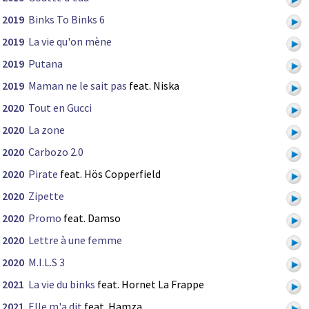
2019
Binks To Binks 6
2019
La vie qu'on mène
2019
Putana
2019
Maman ne le sait pas
feat. Niska
2020
Tout en Gucci
2020
La zone
2020
Carbozo 2.0
2020
Pirate
feat. Hös Copperfield
2020
Zipette
2020
Promo
feat. Damso
2020
Lettre à une femme
2020
M.I.L.S 3
2021
La vie du binks
feat. Hornet La Frappe
2021
Elle m'a dit
feat. Hamza