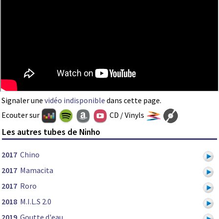
Signaler une
vidéo indisponible
dans cette page.
Ecouter sur
CD / Vinyls
Les autres tubes de Ninho
2017
Chino
2017
Mamacita
2017
Roro
2018
M.I.L.S 2.0
2019
Goutte d'eau