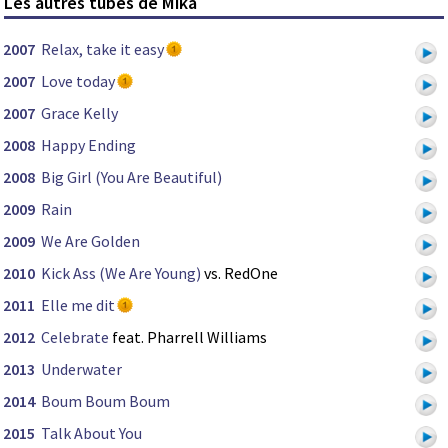
Les autres tubes de Mika
2007
Relax, take it easy
2007
Love today
2007
Grace Kelly
2008
Happy Ending
2008
Big Girl (You Are Beautiful)
2009
Rain
2009
We Are Golden
2010
Kick Ass (We Are Young)
vs. RedOne
2011
Elle me dit
2012
Celebrate
feat. Pharrell Williams
2013
Underwater
2014
Boum Boum Boum
2015
Talk About You