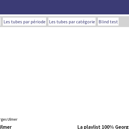
Les tubes par période
Les tubes par catégorie
Blind test
rges Ulmer
La playlist 100% Geor
Ulmer