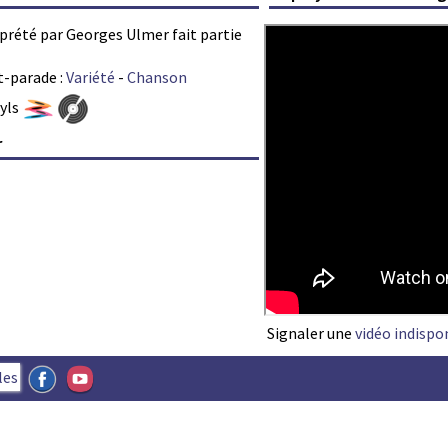
rprété par Georges Ulmer fait partie
t-parade :
Variété
-
Chanson
nyls
r
Signaler une
vidéo indispo
les