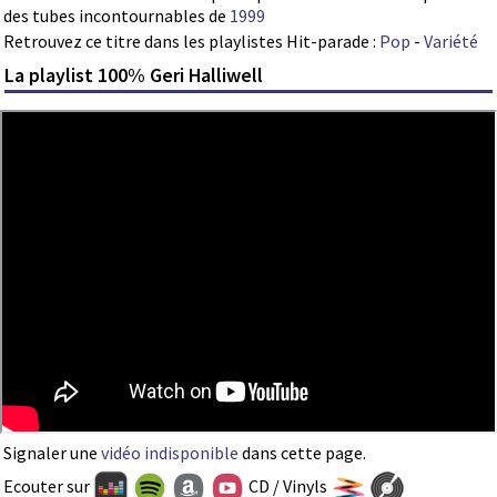
des tubes incontournables de
1999
Retrouvez ce titre dans les playlistes Hit-parade :
Pop
-
Variété
La playlist 100% Geri Halliwell
Signaler une
vidéo indisponible
dans cette page.
Ecouter sur
CD / Vinyls