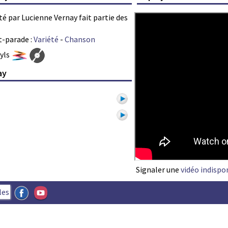
té par Lucienne Vernay fait partie des
t-parade :
Variété
-
Chanson
nyls
ay
1
Signaler une
vidéo indispo
les