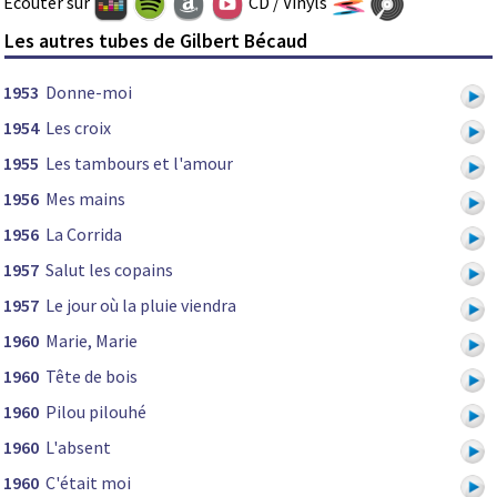
Ecouter sur
CD / Vinyls
Les autres tubes de Gilbert Bécaud
1953
Donne-moi
1954
Les croix
1955
Les tambours et l'amour
1956
Mes mains
1956
La Corrida
1957
Salut les copains
1957
Le jour où la pluie viendra
1960
Marie, Marie
1960
Tête de bois
1960
Pilou pilouhé
1960
L'absent
1960
C'était moi