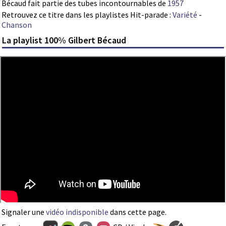
Bécaud fait partie des tubes incontournables de
1957
Retrouvez ce titre dans les playlistes Hit-parade :
Variété
-
Chanson
La playlist 100% Gilbert Bécaud
Signaler une
vidéo indisponible
dans cette page.