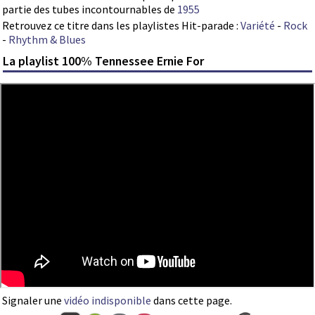
partie des tubes incontournables de
1955
Retrouvez ce titre dans les playlistes Hit-parade :
Variété
-
Rock
-
Rhythm & Blues
La playlist 100% Tennessee Ernie For
Signaler une
vidéo indisponible
dans cette page.