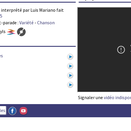
 interprété par Luis Mariano fait
5
t-parade :
Variété
-
Chanson
nyls
es
1
Signaler une
vidéo indispo
les