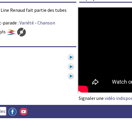
r Line Renaud fait partie des tubes
t-parade :
Variété
-
Chanson
nyls
1
Signaler une
vidéo indispo
les