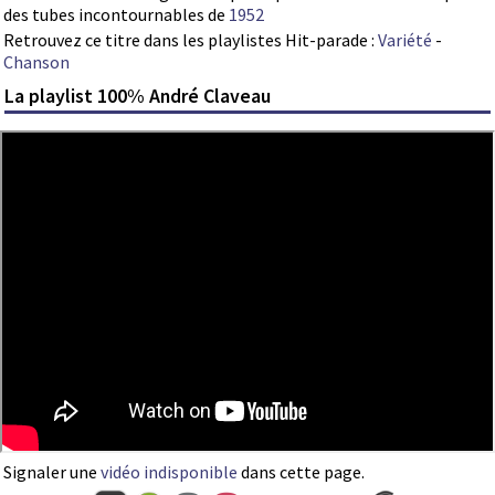
des tubes incontournables de
1952
Retrouvez ce titre dans les playlistes Hit-parade :
Variété
-
Chanson
La playlist 100% André Claveau
Signaler une
vidéo indisponible
dans cette page.