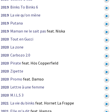
2019
Binks To Binks 6
2019
La vie qu'on mène
2019
Putana
2019
Maman ne le sait pas
feat. Niska
2020
Tout en Gucci
2020
La zone
2020
Carbozo 2.0
2020
Pirate
feat. Hös Copperfield
2020
Zipette
2020
Promo
feat. Damso
2020
Lettre à une femme
2020
M.I.L.S 3
2021
La vie du binks
feat. Hornet La Frappe
2021
Elle m'a dit
feat. Hamza