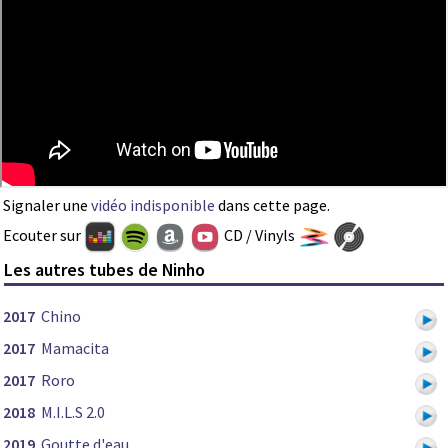
Signaler une
vidéo indisponible
dans cette page.
Ecouter sur
CD / Vinyls
Les autres tubes de Ninho
2017
Chino
2017
Mamacita
2017
Roro
2018
M.I.L.S 2.0
2019
Goutte d'eau