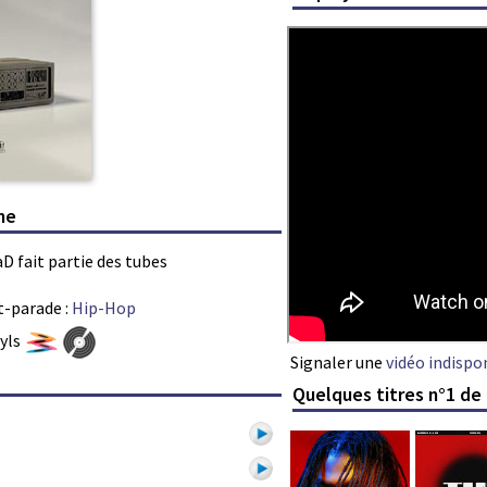
one
aD fait partie des tubes
t-parade :
Hip-Hop
nyls
Signaler une
vidéo indispo
Quelques titres n°1 de