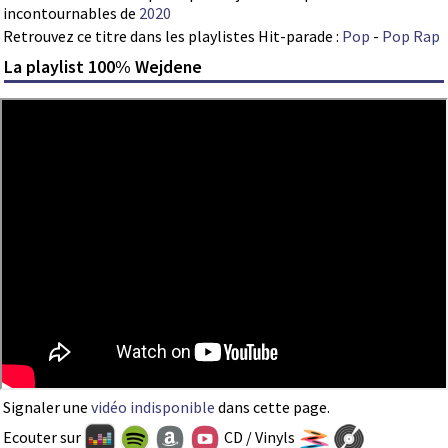
incontournables de
2020
Retrouvez ce titre dans les playlistes Hit-parade :
Pop
-
Pop Rap
La playlist 100% Wejdene
Signaler une
vidéo indisponible
dans cette page.
Ecouter sur
CD / Vinyls