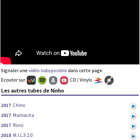
Signaler une
vidéo indisponible
dans cette page.
Ecouter sur
CD / Vinyls
Les autres tubes de Ninho
2017
Chino
2017
Mamacita
2017
Roro
2018
M.I.L.S 2.0