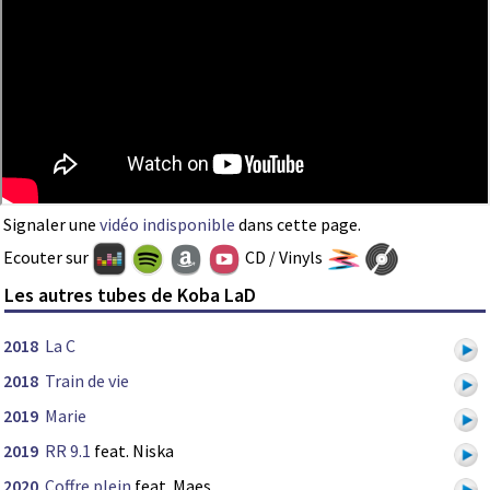
Signaler une
vidéo indisponible
dans cette page.
Ecouter sur
CD / Vinyls
Les autres tubes de Koba LaD
2018
La C
2018
Train de vie
2019
Marie
2019
RR 9.1
feat. Niska
2020
Coffre plein
feat. Maes