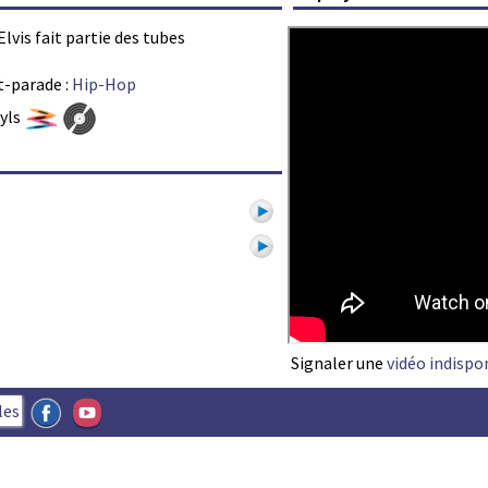
Elvis fait partie des tubes
t-parade :
Hip-Hop
nyls
1
Signaler une
vidéo indispo
les