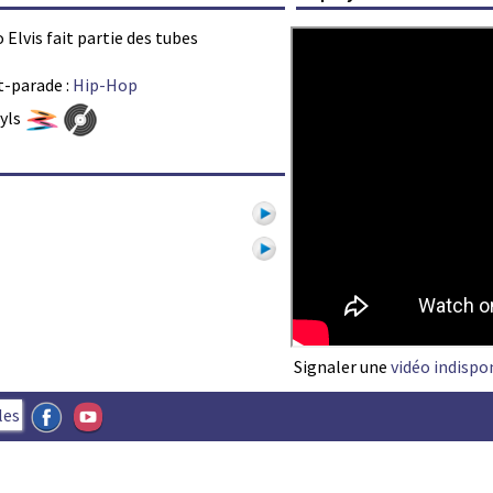
 Elvis fait partie des tubes
t-parade :
Hip-Hop
nyls
1
Signaler une
vidéo indispo
les