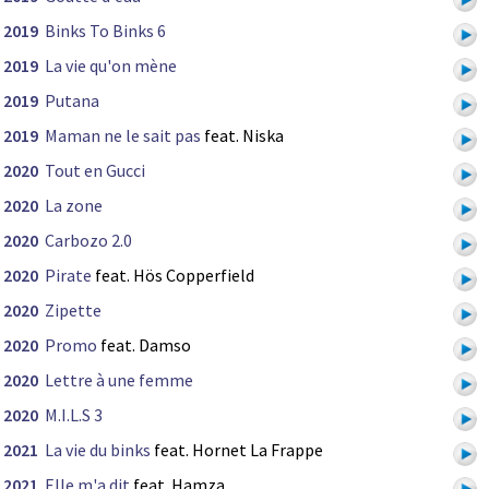
2019
Binks To Binks 6
2019
La vie qu'on mène
2019
Putana
2019
Maman ne le sait pas
feat. Niska
2020
Tout en Gucci
2020
La zone
2020
Carbozo 2.0
2020
Pirate
feat. Hös Copperfield
2020
Zipette
2020
Promo
feat. Damso
2020
Lettre à une femme
2020
M.I.L.S 3
2021
La vie du binks
feat. Hornet La Frappe
2021
Elle m'a dit
feat. Hamza