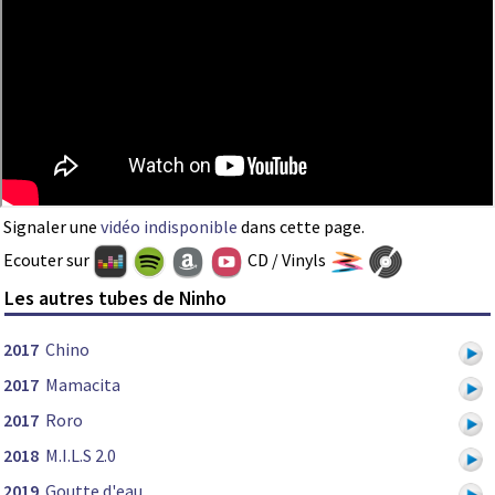
Signaler une
vidéo indisponible
dans cette page.
Ecouter sur
CD / Vinyls
Les autres tubes de Ninho
2017
Chino
2017
Mamacita
2017
Roro
2018
M.I.L.S 2.0
2019
Goutte d'eau