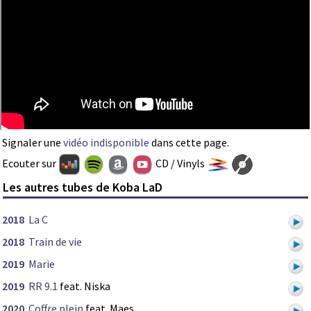
Signaler une
vidéo indisponible
dans cette page.
Ecouter sur
CD / Vinyls
Les autres tubes de Koba LaD
2018
La C
2018
Train de vie
2019
Marie
2019
RR 9.1
feat. Niska
2020
Coffre plein
feat. Maes