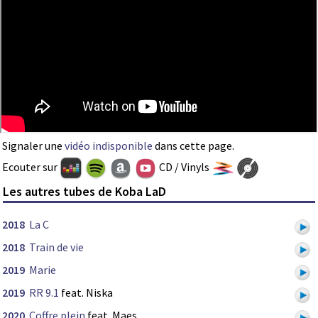
Signaler une
vidéo indisponible
dans cette page.
Ecouter sur
CD / Vinyls
Les autres tubes de Koba LaD
2018
La C
2018
Train de vie
2019
Marie
2019
RR 9.1
feat. Niska
2020
Coffre plein
feat. Maes