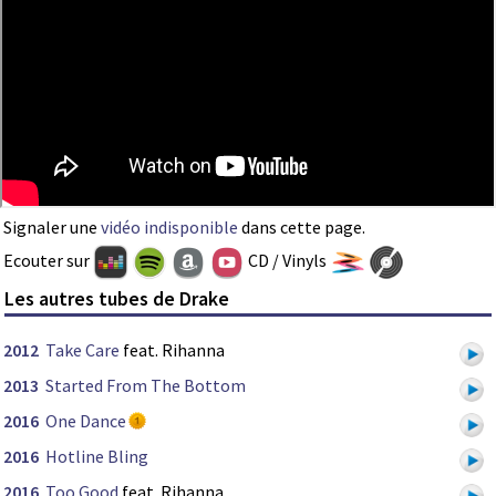
Signaler une
vidéo indisponible
dans cette page.
Ecouter sur
CD / Vinyls
Les autres tubes de Drake
2012
Take Care
feat. Rihanna
2013
Started From The Bottom
2016
One Dance
2016
Hotline Bling
2016
Too Good
feat. Rihanna