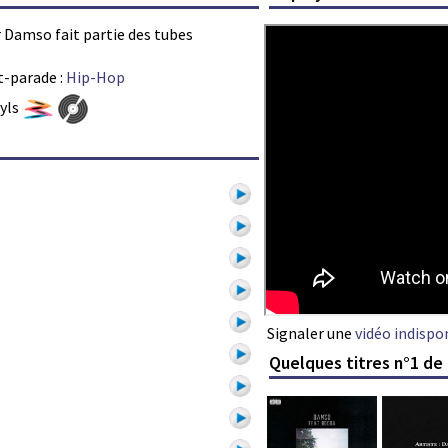
r Damso fait partie des tubes
t-parade :
Hip-Hop
nyls
Signaler une
vidéo indispo
Quelques titres n°1 d