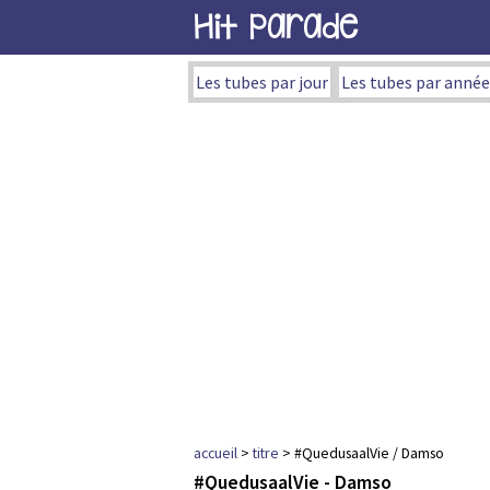
Hit Parade
Les tubes par jour
Les tubes par année
accueil
>
titre
> #QuedusaalVie / Damso
#QuedusaalVie - Damso