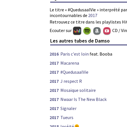
Le titre « #QuedusaalVie » interprété pa
incontournables de
2017
Retrouvez ce titre dans les playlistes Hi
Ecouter sur
CD / Vi
Les autres tubes de Damso
2016
Paris c'est loin
feat. Booba
2017
Macarena
2017
#QuedusaalVie
2017
J respect R
2017
Mosaïque solitaire
2017
Nwaar Is The New Black
2017
Signaler
2017
Tueurs
2018
Ipséité