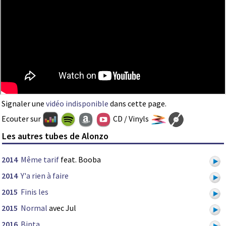
Signaler une
vidéo indisponible
dans cette page.
Ecouter sur
CD / Vinyls
Les autres tubes de Alonzo
2014
Même tarif
feat. Booba
2014
Y'a rien à faire
2015
Finis les
2015
Normal
avec Jul
2016
Binta