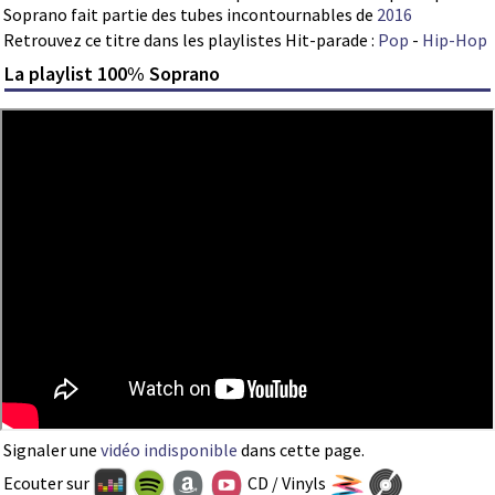
Soprano fait partie des tubes incontournables de
2016
Retrouvez ce titre dans les playlistes Hit-parade :
Pop
-
Hip-Hop
La playlist 100% Soprano
Signaler une
vidéo indisponible
dans cette page.
Ecouter sur
CD / Vinyls