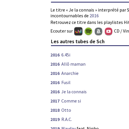
Le titre « Je la connais » interprété par 
incontournables de
2016
Retrouvez ce titre dans les playlistes Hi
Ecouter sur
CD / Vi
Les autres tubes de Sch
2016
6.45i
2016
Allô maman
2016
Anarchie
2016
Fusil
2016
Je la connais
2017
Comme si
2018
Otto
2019
R.A.C.
2019
Mayday
feat. Ninho