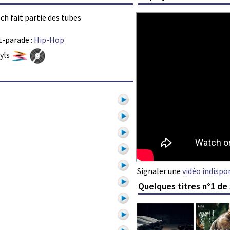
Sch fait partie des tubes
t-parade :
Hip-Hop
nyls
Signaler une
vidéo indispo
Quelques titres n°1 de