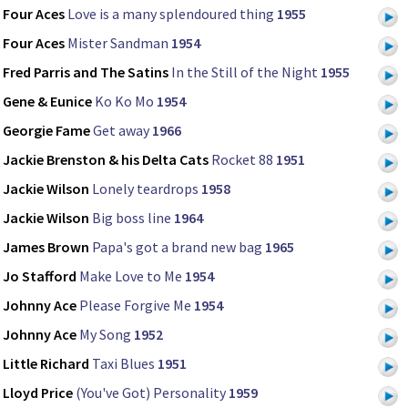
Four Aces
Love is a many splendoured thing
1955
Four Aces
Mister Sandman
1954
Fred Parris and The Satins
In the Still of the Night
1955
Gene & Eunice
Ko Ko Mo
1954
Georgie Fame
Get away
1966
Jackie Brenston & his Delta Cats
Rocket 88
1951
Jackie Wilson
Lonely teardrops
1958
Jackie Wilson
Big boss line
1964
James Brown
Papa's got a brand new bag
1965
Jo Stafford
Make Love to Me
1954
Johnny Ace
Please Forgive Me
1954
Johnny Ace
My Song
1952
Little Richard
Taxi Blues
1951
Lloyd Price
(You've Got) Personality
1959