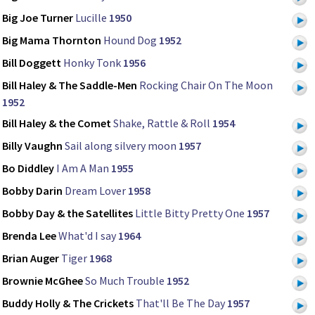
Big Joe Turner
Lucille
1950
Big Mama Thornton
Hound Dog
1952
Bill Doggett
Honky Tonk
1956
Bill Haley & The Saddle-Men
Rocking Chair On The Moon
1952
Bill Haley & the Comet
Shake, Rattle & Roll
1954
Billy Vaughn
Sail along silvery moon
1957
Bo Diddley
I Am A Man
1955
Bobby Darin
Dream Lover
1958
Bobby Day & the Satellites
Little Bitty Pretty One
1957
Brenda Lee
What'd I say
1964
Brian Auger
Tiger
1968
Brownie McGhee
So Much Trouble
1952
Buddy Holly & The Crickets
That'll Be The Day
1957