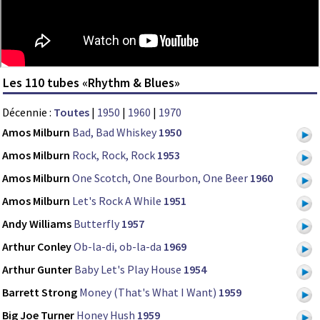
Les 110 tubes «Rhythm & Blues»
Décennie :
Toutes
|
1950
|
1960
|
1970
Amos Milburn
Bad, Bad Whiskey
1950
Amos Milburn
Rock, Rock, Rock
1953
Amos Milburn
One Scotch, One Bourbon, One Beer
1960
Amos Milburn
Let's Rock A While
1951
Andy Williams
Butterfly
1957
Arthur Conley
Ob-la-di, ob-la-da
1969
Arthur Gunter
Baby Let's Play House
1954
Barrett Strong
Money (That's What I Want)
1959
Big Joe Turner
Honey Hush
1959